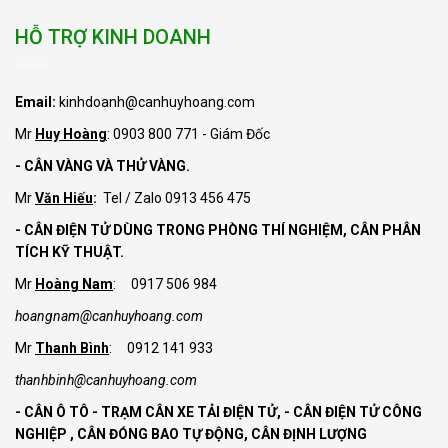
HỖ TRỢ KINH DOANH
Email:
kinhdoanh@canhuyhoang.com
Mr
Huy Hoàng
: 0903 800 771 - Giám Đốc
- CÂN VÀNG VÀ THỬ VÀNG.
Mr
Văn Hiếu
:
Tel / Zalo 0913 456 475
- CÂN ĐIỆN TỬ DÙNG TRONG PHÒNG THÍ NGHIỆM, CÂN PHÂN
TÍCH KỸ THUẬT.
Mr
Hoàng Nam
: 0917 506 984
hoangnam@canhuyhoang.com
Mr
Thanh Bình
: 0912 141 933
thanhbinh@canhuyhoang.com
- CÂN Ô TÔ - TRẠM CÂN XE TẢI ĐIỆN TỬ,
- CÂN ĐIỆN TỬ CÔNG
NGHIỆP , CÂN ĐÓNG BAO TỰ ĐỘNG, CÂN ĐỊNH LƯỢNG