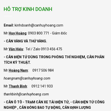
HỖ TRỢ KINH DOANH
Email:
kinhdoanh@canhuyhoang.com
Mr
Huy Hoàng
: 0903 800 771 - Giám Đốc
- CÂN VÀNG VÀ THỬ VÀNG.
Mr
Văn Hiếu
:
Tel / Zalo 0913 456 475
- CÂN ĐIỆN TỬ DÙNG TRONG PHÒNG THÍ NGHIỆM, CÂN PHÂN
TÍCH KỸ THUẬT.
Mr
Hoàng Nam
: 0917 506 984
hoangnam@canhuyhoang.com
Mr
Thanh Bình
: 0912 141 933
thanhbinh@canhuyhoang.com
- CÂN Ô TÔ - TRẠM CÂN XE TẢI ĐIỆN TỬ,
- CÂN ĐIỆN TỬ CÔNG
NGHIỆP , CÂN ĐÓNG BAO TỰ ĐỘNG, CÂN ĐỊNH LƯỢNG