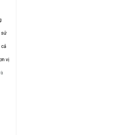
g
ễ sử
 cả
ơn vị
và