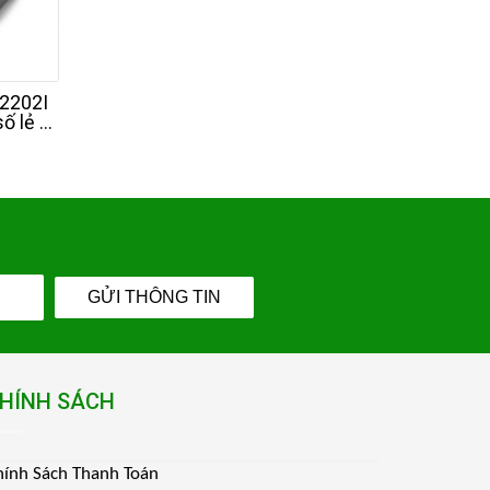
2202I
QUINTIX® 513I Cân
ENTRIS®II BCE 6
ố lẻ -
điện tử 3 số lẻ - 510g -
- Cân điện tử 2 số
IUS -
SARTORIUS - Đức
6,2Kg - SARTORI
Đức
GỬI THÔNG TIN
HÍNH SÁCH
hính Sách Thanh Toán