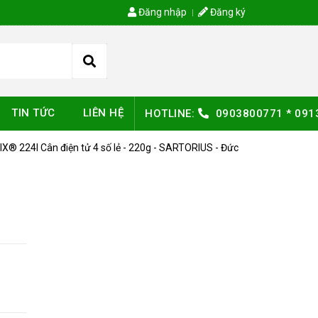
Đăng nhập
Đăng ký
TIN TỨC
LIÊN HỆ
HOTLINE:
0903800771
*
091
X® 224I Cân điện tử 4 số lẻ - 220g - SARTORIUS - Đức