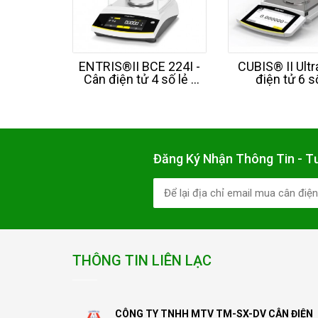
ENTRIS®II BCE 224I -
CUBIS® II Ultr
Cân điện tử 4 số lẻ -
điện tử 6 s
220g - SARTORIUS -
Đức
Đăng Ký Nhận Thông Tin - T
THÔNG TIN LIÊN LẠC
CÔNG TY TNHH MTV TM-SX-DV CÂN ĐIỆN