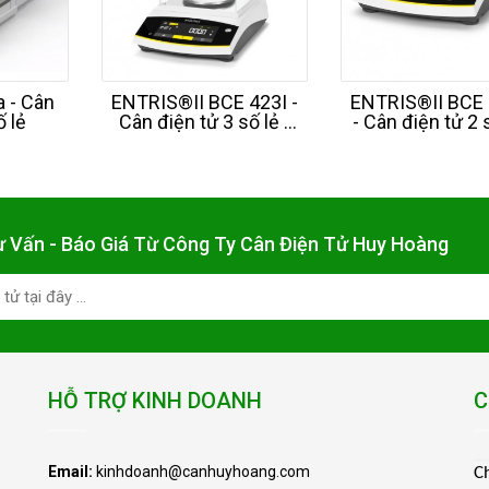
a - Cân
ENTRIS®II BCE 423I -
ENTRIS®II BCE 
ố lẻ
Cân điện tử 3 số lẻ -
- Cân điện tử 2 s
420g - SARTORIUS -
2,2Kg - SARTOR
Đức
Đức
ư Vấn - Báo Giá Từ Công Ty Cân Điện Tử Huy Hoàng
HỖ TRỢ KINH DOANH
C
Email:
kinhdoanh@canhuyhoang.com
C