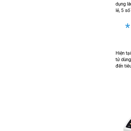
dụng lâu
lẻ, 5 s
*
Hiện tạ
tử dùng
đến tiê