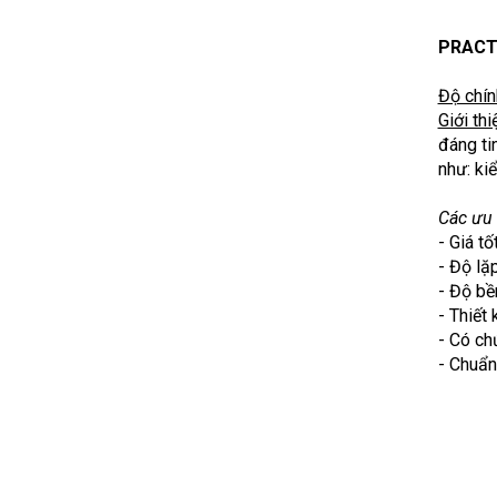
PRAC
Độ chín
Giới thi
đáng ti
như: ki
Các ưu 
- Giá t
- Độ lặ
- Độ bề
- Thiết
- Có ch
- Chuẩn