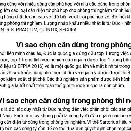
ãng cùng với nhiều dòng cân phù hợp với nhu cầu dùng trong phòn
g lớn các loại cân điện tử phù hợp cho phòng thí nghiệm từ nhiều
g hàng chất lượng cao với độ bền vượt trội phù hợp với đòi hỏi k
ong phòng thí nghiệm. Lượng nhập khẩu nhiều nhất là từ Đức - 
ENTRIS, PRACTUM, QUINTIX, SECURA.
Vì sao chọn cân dùng trong phòng
hối liên minh châu âu, Đức là quốc gia đứng đầu top 1 trong việc 
ược, top 1 trong lĩnh vực nghiên cứu ngành dược, top 1 trong bằ
ố liệu từ EFPIA 2016) và là một quốc gia lớn về mặt kinh tế trong 
uẩn về sức khỏe cũng như thực phẩm và ngành y dược được thiết 
ược kiểm soắt chặt chẽ. Các thử nghiệm sản phẩm được tiến hành 
nh giá là tốt nhất trên toàn thế giới trước khi cho ra sản phẩm.
Vì sao chọn cân dùng trong phòng thí 
us là đối tác duy nhất từ Đức hướng đến việc phân phối các sản p
t Nam. Sartorius tuy không phải là công ty đi đầu ngành cân bên 
g cân điện tử dùng trong phòng thí nghiệm. Vì thế Sartorius hiểu
độ bền các công ty cần để có thể đưa đến quyết định chọn một c