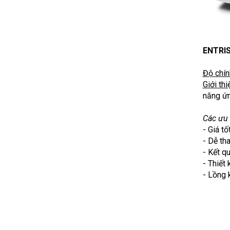
ENTRI
Độ chín
Giới thi
năng ứn
Các ưu 
- Giá t
- Dễ th
- Kết q
- Thiết
- Lồng 