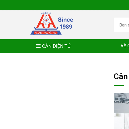
CÂN ĐIỆN TỬ
VỀ 
Cân 