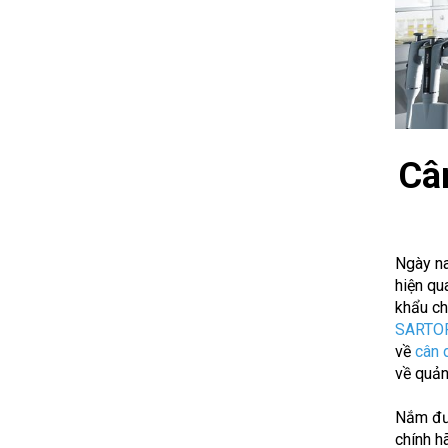
Cân
Ngày na
hiện qu
khẩu ch
SARTO
về
cân 
về quản
Nắm đượ
chính h