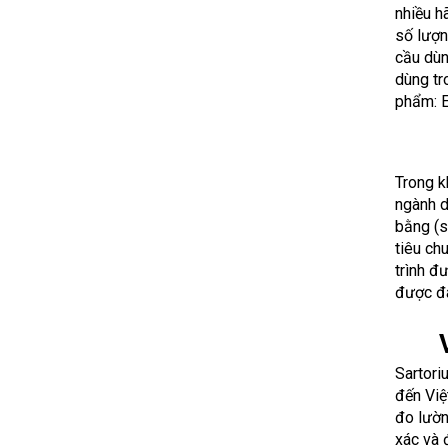
nhiều h
số lượn
cầu dùn
dùng tr
phẩm: 
Trong k
ngành d
bằng (s
tiêu ch
trình đ
được đá
Sartori
đến Việ
đo lườn
xác và 