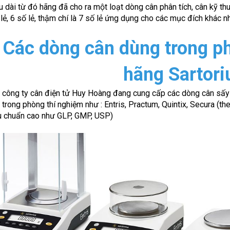
 dài từ đó hãng đã cho ra một loạt dòng cân phân tích, cân kỹ thuật
ố lẻ, 6 số lẻ, thậm chí là 7 số lẻ ứng dụng cho các mục đích khác n
 Các dòng cân dùng trong p
hãng Sartori
i công ty cân điện tử Huy Hoàng đang cung cấp các dòng cân sấ
 trong phòng thí nghiệm như : Entris, Practum, Quintix, Secura (the
u chuẩn cao như GLP, GMP, USP)