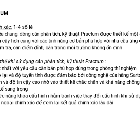
TUM
h xác:
1-4 số lẻ
ệu chung:
dòng cân phân tích, kỹ thuật Practum được thiết kế một 
n cậy hơn cùng với các tính năng cơ bản phù hợp với nhu cầu ứng 
ểm tra, cân điểm đỉnh, cân trong môi trường không ổn định
thế khi sử dụng cân phân tích, kỹ thuật Practum :
ốt nhất với yêu cầu căn bản phù hợp dùng trong phòng thí nghiệm
p lại và độ tuyến tính được đảm bảo bới công nghệ của hãng Sart
n và độ tin cậy cao nhờ vào thiết kế chắc chắn và khả năng chống 
 kế sang trọng
ức năng khóa cấu hình nhằm tránh việc thay đổi cấu hình khi sử d
 ngoại chính xác để đem lại kết quả chính xác lâu dài