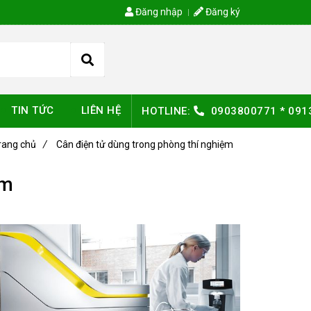
Đăng nhập
Đăng ký
TIN TỨC
LIÊN HỆ
HOTLINE:
0903800771
*
091
rang chủ
/
Cân điện tử dùng trong phòng thí nghiệm
ệm