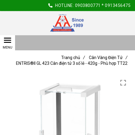
HOTLINE:
0903800771
*
0913456475
Trang chủ
/
Cân Vàng Điện Tử
/
ENTRIS®II GL 423 Cân điện tử 3 số lẻ - 420g - Phù hợp TT22