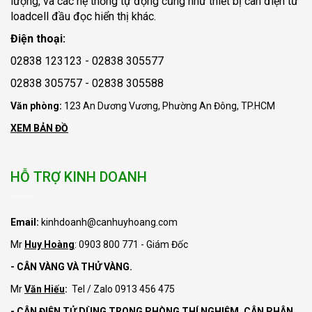
lượng, và các hệ thống tự động cũng như thiết bị cân điện tử
loadcell đầu đọc hiển thị khác.
Điện thoại:
02838 123123 - 02838 305577
02838 305757 - 02838 305588
Văn phòng:
123 An Dương Vương, Phường An Đông, TP.HCM
XEM BẢN ĐỒ
HỖ TRỢ KINH DOANH
Email:
kinhdoanh@canhuyhoang.com
Mr
Huy Hoàng
: 0903 800 771 - Giám Đốc
- CÂN VÀNG VÀ THỬ VÀNG.
Mr
Văn Hiếu
:
Tel / Zalo 0913 456 475
- CÂN ĐIỆN TỬ DÙNG TRONG PHÒNG THÍ NGHIỆM, CÂN PHÂN