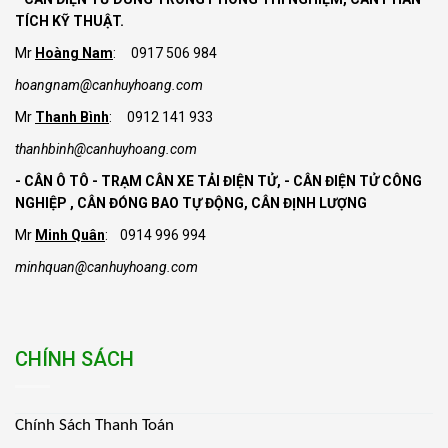
TÍCH KỸ THUẬT.
Mr
Hoàng Nam
: 0917 506 984
hoangnam@canhuyhoang.com
Mr
Thanh Bình
: 0912 141 933
thanhbinh@canhuyhoang.com
- CÂN Ô TÔ - TRẠM CÂN XE TẢI ĐIỆN TỬ,
- CÂN ĐIỆN TỬ CÔNG
NGHIỆP , CÂN ĐÓNG BAO TỰ ĐỘNG, CÂN ĐỊNH LƯỢNG
Mr
Minh Quân
: 0914 996 994
minhquan@canhuyhoang.com
CHÍNH SÁCH
Chính Sách Thanh Toán