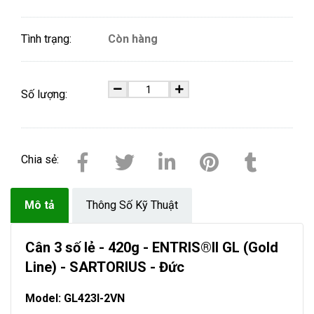
Tình trạng:
Còn hàng
Số lượng:
Chia sẻ:
Mô tả
Thông Số Kỹ Thuật
Cân 3 số lẻ - 420g - ENTRIS®II GL (Gold
Line) - SARTORIUS - Đức
Model: GL423I-2VN