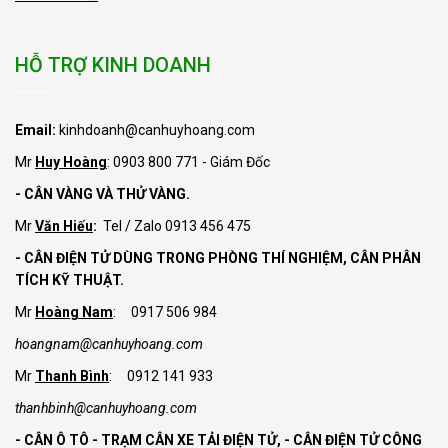
HỖ TRỢ KINH DOANH
Email:
kinhdoanh@canhuyhoang.com
Mr
Huy Hoàng
: 0903 800 771 - Giám Đốc
- CÂN VÀNG VÀ THỬ VÀNG.
Mr
Văn Hiếu
:
Tel / Zalo 0913 456 475
- CÂN ĐIỆN TỬ DÙNG TRONG PHÒNG THÍ NGHIỆM, CÂN PHÂN
TÍCH KỸ THUẬT.
Mr
Hoàng Nam
: 0917 506 984
hoangnam@canhuyhoang.com
Mr
Thanh Bình
: 0912 141 933
thanhbinh@canhuyhoang.com
- CÂN Ô TÔ - TRẠM CÂN XE TẢI ĐIỆN TỬ,
- CÂN ĐIỆN TỬ CÔNG