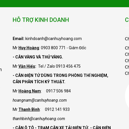
HỖ TRỢ KINH DOANH
C
Email:
kinhdoanh@canhuyhoang.com
C
Mr
Huy Hoàng
: 0903 800 771 - Giám Đốc
C
C
- CÂN VÀNG VÀ THỬ VÀNG.
C
Mr
Văn Hiếu
:
Tel / Zalo 0913 456 475
C
n
C
- CÂN ĐIỆN TỬ DÙNG TRONG PHÒNG THÍ NGHIỆM,
CÂN PHÂN TÍCH KỸ THUẬT.
Mr
Hoàng Nam
: 0917 506 984
hoangnam@canhuyhoang.com
Mr
Thanh Bình
: 0912 141 933
thanhbinh@canhuyhoang.com
- CÂN Ô TÔ - TRẠM CÂN XE TẢI ĐIỆN TỬ,
- CÂN ĐIỆN