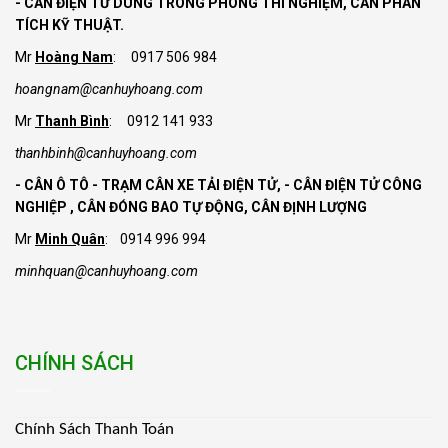
- CÂN ĐIỆN TỬ DÙNG TRONG PHÒNG THÍ NGHIỆM, CÂN PHÂN
TÍCH KỸ THUẬT.
Mr
Hoàng Nam
: 0917 506 984
hoangnam@canhuyhoang.com
Mr
Thanh Bình
: 0912 141 933
thanhbinh@canhuyhoang.com
- CÂN Ô TÔ - TRẠM CÂN XE TẢI ĐIỆN TỬ,
- CÂN ĐIỆN TỬ CÔNG
NGHIỆP , CÂN ĐÓNG BAO TỰ ĐỘNG, CÂN ĐỊNH LƯỢNG
Mr
Minh Quân
: 0914 996 994
minhquan@canhuyhoang.com
CHÍNH SÁCH
Chính Sách Thanh Toán