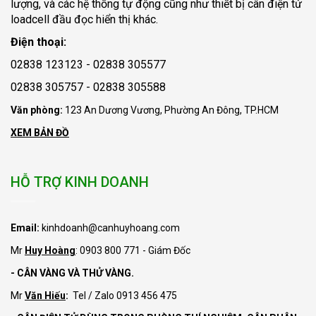
lượng, và các hệ thống tự động cũng như thiết bị cân điện tử
loadcell đầu đọc hiển thị khác.
Điện thoại:
02838 123123 - 02838 305577
02838 305757 - 02838 305588
Văn phòng:
123 An Dương Vương, Phường An Đông, TP.HCM
XEM BẢN ĐỒ
HỖ TRỢ KINH DOANH
Email:
kinhdoanh@canhuyhoang.com
Mr
Huy Hoàng
: 0903 800 771 - Giám Đốc
- CÂN VÀNG VÀ THỬ VÀNG.
Mr
Văn Hiếu
:
Tel / Zalo 0913 456 475