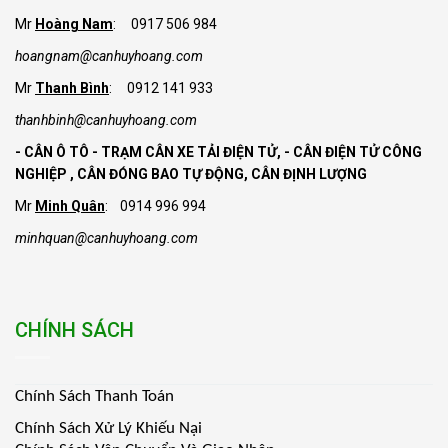
Mr
Hoàng Nam
: 0917 506 984
hoangnam@canhuyhoang.com
Mr
Thanh Bình
: 0912 141 933
thanhbinh@canhuyhoang.com
- CÂN Ô TÔ - TRẠM CÂN XE TẢI ĐIỆN TỬ,
- CÂN ĐIỆN TỬ CÔNG
NGHIỆP , CÂN ĐÓNG BAO TỰ ĐỘNG, CÂN ĐỊNH LƯỢNG
Mr
Minh Quân
: 0914 996 994
minhquan@canhuyhoang.com
CHÍNH SÁCH
Chính Sách Thanh Toán
Chính Sách Xử Lý Khiếu Nại