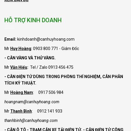
HỖ TRỢ KINH DOANH
Email:
kinhdoanh@canhuyhoang.com
Mr
Huy Hoàng
: 0903 800 771 - Giám Đốc
- CÂN VÀNG VÀ THỬ VÀNG.
Mr
Văn Hiếu
:
Tel / Zalo 0913 456 475
- CÂN ĐIỆN TỬ DÙNG TRONG PHÒNG THÍ NGHIỆM, CÂN PHÂN
TÍCH KỸ THUẬT.
Mr
Hoàng Nam
: 0917 506 984
hoangnam@canhuyhoang.com
Mr
Thanh Bình
: 0912 141 933
thanhbinh@canhuyhoang.com
- CÂN Ô TÔ - TRẠM CÂN XE TẢI ĐIỆN TỬ,
- CÂN ĐIỆN TỬ CÔNG