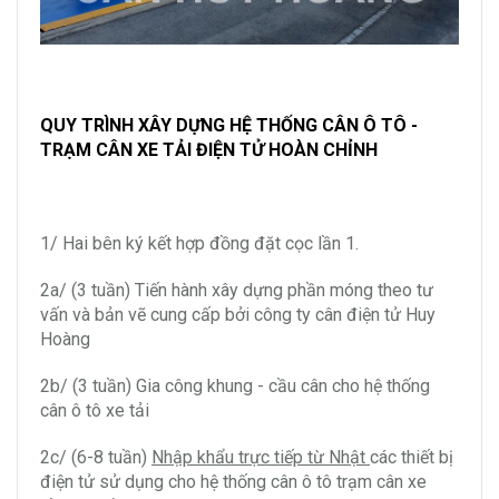
QUY TRÌNH XÂY DỰNG HỆ THỐNG CÂN Ô TÔ -
TRẠM CÂN XE TẢI ĐIỆN TỬ HOÀN CHỈNH
1/ Hai bên ký kết hợp đồng đặt cọc lần 1.
2a/ (3 tuần) Tiến hành xây dựng phần móng theo tư
vấn và bản vẽ cung cấp bởi công ty cân điện tử Huy
Hoàng
2b/ (3 tuần) Gia công khung - cầu cân cho hệ thống
cân ô tô xe tải
2c/ (6-8 tuần)
Nhập khẩu trực tiếp từ Nhật
các thiết bị
điện tử sử dụng cho hệ thống cân ô tô trạm cân xe