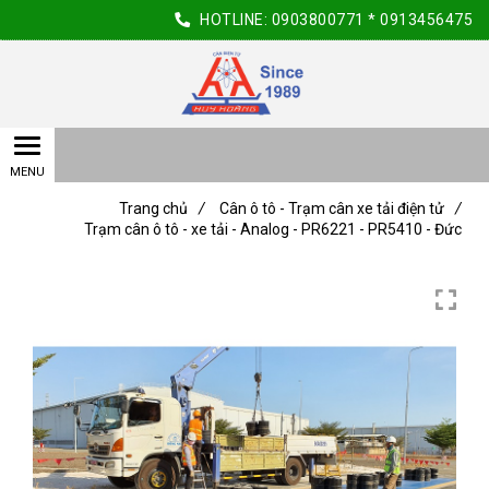
HOTLINE:
0903800771
*
0913456475
Trang chủ
/
Cân ô tô - Trạm cân xe tải điện tử
/
Trạm cân ô tô - xe tải - Analog - PR6221 - PR5410 - Đức