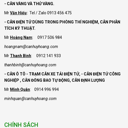
- CÂN VÀNG VÀ THỬ VÀNG.
Mr
Văn Hiếu
:
Tel / Zalo 0913 456 475
- CÂN ĐIỆN TỬ DÙNG TRONG PHÒNG THÍ NGHIỆM, CÂN PHÂN
TÍCH KỸ THUẬT.
Mr
Hoàng Nam
: 0917 506 984
hoangnam@canhuyhoang.com
Mr
Thanh Bình
: 0912 141 933
thanhbinh@canhuyhoang.com
- CÂN Ô TÔ - TRẠM CÂN XE TẢI ĐIỆN TỬ,
- CÂN ĐIỆN TỬ CÔNG
NGHIỆP , CÂN ĐÓNG BAO TỰ ĐỘNG, CÂN ĐỊNH LƯỢNG
Mr
Minh Quân
: 0914 996 994
minhquan@canhuyhoang.com
CHÍNH SÁCH