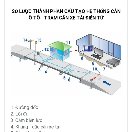
SƠ LƯỢC THÀNH PHẦN CẤU TẠO HỆ THỐNG CÂN
Ô TÔ - TRẠM CÂN XE TẢI ĐIỆN TỬ
1. Đường dốc
2. Lối đi
3. Cảm biến lực
4. Khung - cầu cân xe tải