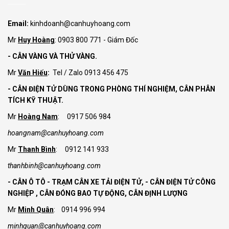
Email:
kinhdoanh@canhuyhoang.com
Mr
Huy Hoàng
: 0903 800 771 - Giám Đốc
- CÂN VÀNG VÀ THỬ VÀNG.
Mr
Văn Hiếu
:
Tel / Zalo 0913 456 475
- CÂN ĐIỆN TỬ DÙNG TRONG PHÒNG THÍ NGHIỆM, CÂN PHÂN
TÍCH KỸ THUẬT.
Mr
Hoàng Nam
: 0917 506 984
hoangnam@canhuyhoang.com
Mr
Thanh Bình
: 0912 141 933
thanhbinh@canhuyhoang.com
- CÂN Ô TÔ - TRẠM CÂN XE TẢI ĐIỆN TỬ,
- CÂN ĐIỆN TỬ CÔNG
NGHIỆP , CÂN ĐÓNG BAO TỰ ĐỘNG, CÂN ĐỊNH LƯỢNG
Mr
Minh Quân
: 0914 996 994
minhquan@canhuyhoang.com